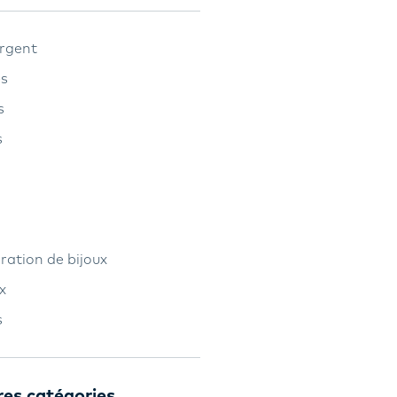
argent
es
s
s
ration de bijoux
x
s
res catégories