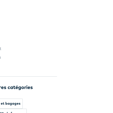
t
s
res catégories
n et bagages