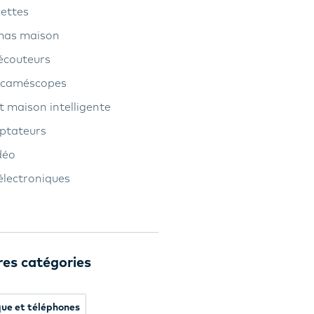
lettes
émas maison
 écouteurs
t caméscopes
t maison intelligente
aptateurs
déo
électroniques
res catégories
que et téléphones