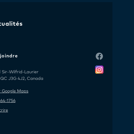
tualités
joindre
Sir-Wilfrid-Laurier
l, QC J3G 4J2, Canada
ur Google Maps
464-1756
rire