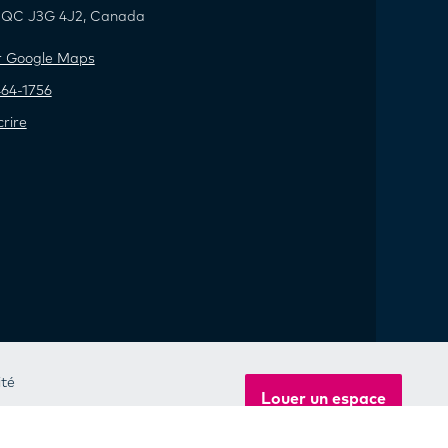
l, QC J3G 4J2, Canada
ur Google Maps
464-1756
rire
ité
Louer un espace